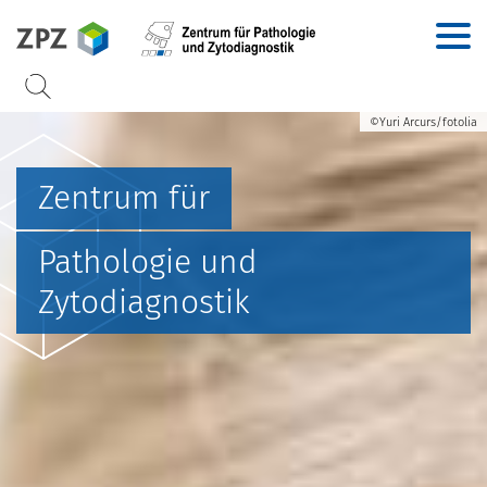
Accesskey
Accesskey
Accesskey
Accesskey
Zur Hauptnavigation
Zur Suche
Zum Inhalt
Zur Footernavigation
[2]
[3]
[1]
[4]
©Yuri Arcurs/fotolia
Zentrum für
Pathologie und
Zytodiagnostik